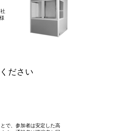
当社
様
びください
ことで、参加者は安定した高